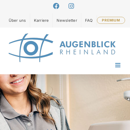
Zum
Facebook
Instagram
Inhalt
springen
Über uns
Karriere
Newsletter
FAQ
PREMIUM