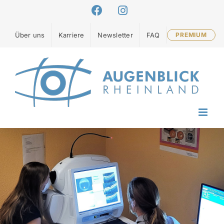
Zum
Facebook
Instagram
Inhalt
springen
Über uns
Karriere
Newsletter
FAQ
PREMIUM