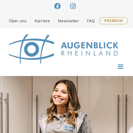
Zum
Facebook
Instagram
Inhalt
springen
Über uns
Karriere
Newsletter
FAQ
PREMIUM