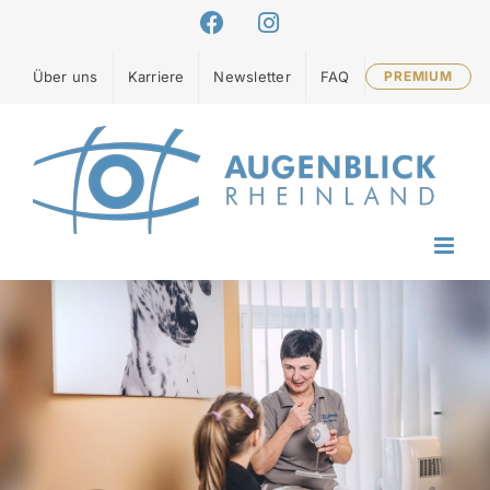
Zum
Facebook
Instagram
Inhalt
springen
Über uns
Karriere
Newsletter
FAQ
PREMIUM