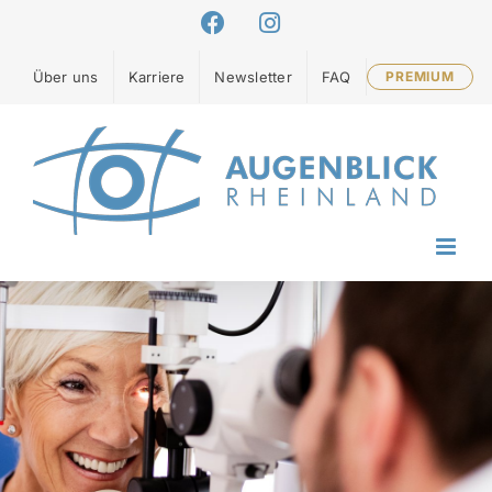
Zum
Facebook
Instagram
Inhalt
springen
Über uns
Karriere
Newsletter
FAQ
PREMIUM