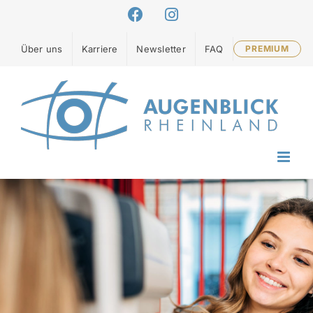
Zum
Facebook
Instagram
Inhalt
springen
Über uns
Karriere
Newsletter
FAQ
PREMIUM