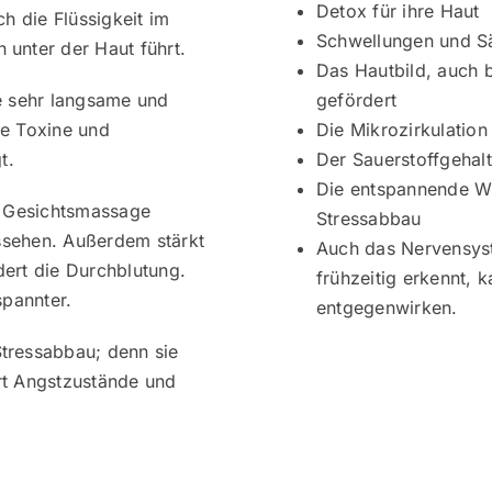
Detox für ihre Haut
h die Flüssigkeit im
Schwellungen und Sä
unter der Haut führt.
Das Hautbild, auch b
e sehr langsame und
gefördert
ie Toxine und
Die Mikrozirkulation
t.
Der Sauerstoffgehalt
Die entspannende Wi
e Gesichtsmassage
Stressabbau
ussehen. Außerdem stärkt
Auch das Nervensyst
ert die Durchblutung.
frühzeitig erkennt, 
spannter.
entgegenwirken.
tressabbau; denn sie
rt Angstzustände und