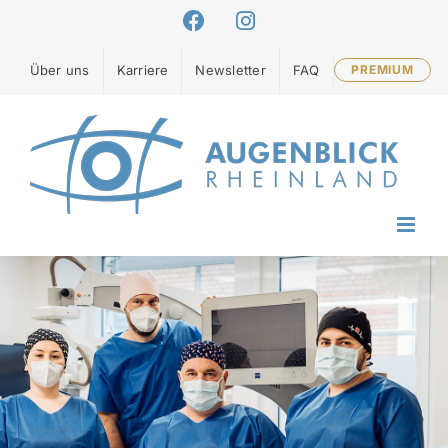
Zum
Facebook
Instagram
Inhalt
springen
Über uns
Karriere
Newsletter
FAQ
PREMIUM