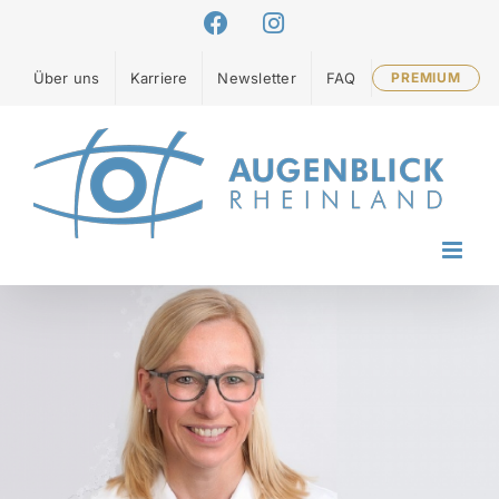
Zum
Facebook
Instagram
Inhalt
springen
Über uns
Karriere
Newsletter
FAQ
PREMIUM