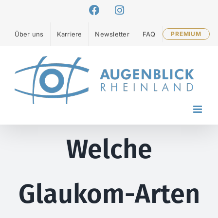
Zum
Facebook
Instagram
Inhalt
springen
Über uns
Karriere
Newsletter
FAQ
PREMIUM
Welche
Glaukom-Arten